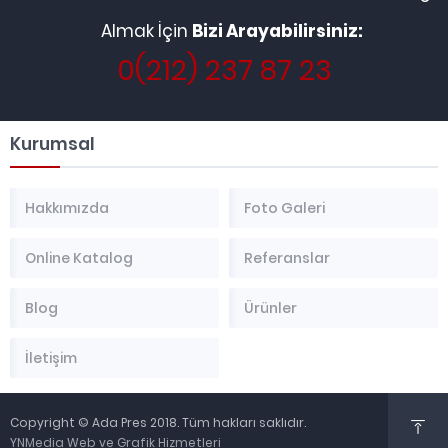
Almak İçin
Bizi Arayabilirsiniz:
0(212) 237 87 23
Kurumsal
Hakkımızda
Foto Galeri
Online Katalog
Referanslar
Blog
Ürünler
İletişim
Copyright © Ada Pres 2018. Tüm hakları saklıdır.
YNMedia Web ve Grafik Hizmetleri